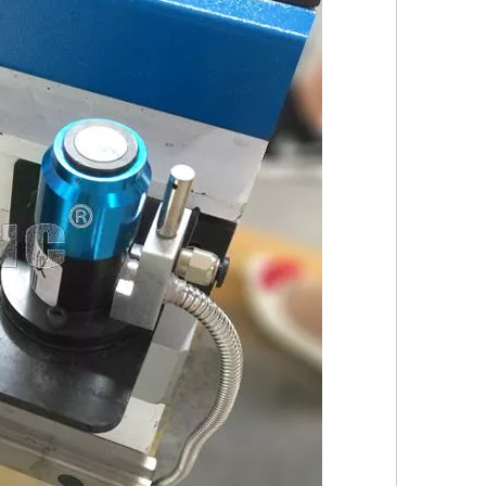
tion: 220V)
AWA y programa piloto servo
ensor de la herramienta
apón OMRON para X, Y, eje de Z
o linear del carril de Hiwin 25#
ameV9/Artcam
ameV9/Artcam