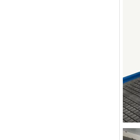
Capítul
X, eje 
Z axis
Max. P
Max. Ra
Max. W
Spindle
Spindle
Drive M