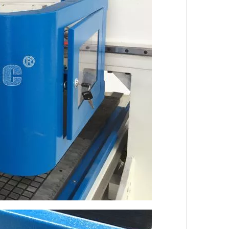
o linear del carril de Hiwin 25#
ring & TBI Ball Screw
ling spindle
ol system