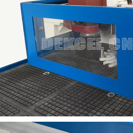
o
Estructura soldada
de Y
estante helicoidal, rodamient
Hiwin Rail 25# Linear Bea
ower Consumption
(Without Spindle) 3.2Kw
pid Travel Rate
40000mm/min
orking Speed
25000mm/min
 Power
9KW Italy HSD ATC air coo
 Speed
0-24000RPM
otors
Taiwan SYNTEC 6MB contr