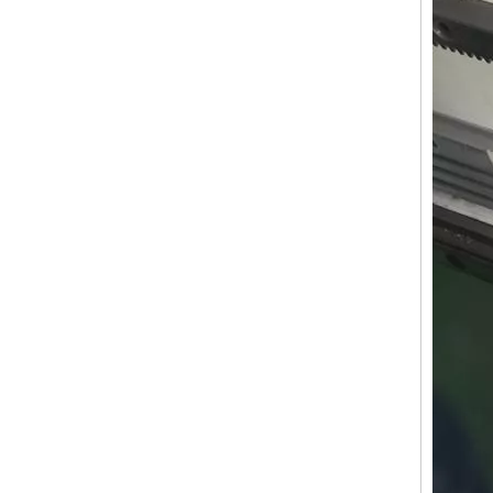
Working
Langua
Operati
Cerco
X, reso
Compati