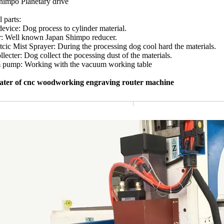
impo Planetary drive
 parts:
evice: Dog process to cylinder material.
: Well known Japan Shimpo reducer.
ic Mist Sprayer: During the processing dog cool hard the materials.
lecter: Dog collect the pocessing dust of the materials.
pump: Working with the vacuum working table
ter of cnc woodworking engraving router machine
 Size
1500x3000*300mm (Dog see
ng Positioning Accuracy
±0.03/300mm
ioning Accuracy
±0.03mm
T-ranura y vector del vacío