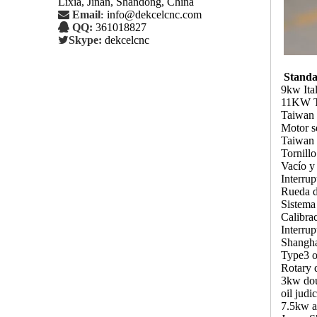
Lixia, Jinan, Shandong, China

Email
info@dekcelcnc.com
:

QQ:
361018827

Skype:
dekcelcnc
Standa
9kw Ital
11KW Ta
Taiwan 
Motor s
Taiwan H
Tornillo
Vacío y 
Interrup
Rueda d
Sistema 
Calibrac
Interrup
Shanghai
Type3 o
Rotary 
3kw doub
oil judic
7.5kw a