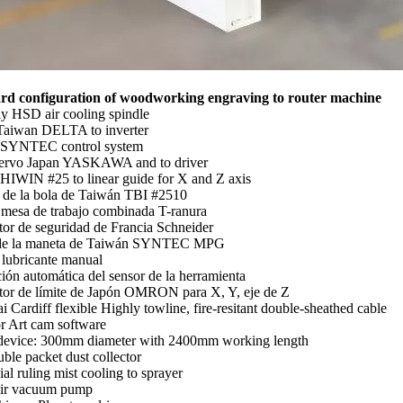
rd configuration of woodworking engraving to router machine
y HSD air cooling spindle
iwan DELTA to inverter
SYNTEC control system
ervo Japan YASKAWA and to driver
IWIN #25 to linear guide for X and Z axis
 de la bola de Taiwán TBI #2510
mesa de trabajo combinada T-ranura
tor de seguridad de Francia Schneider
e la maneta de Taiwán SYNTEC MPG
lubricante manual
ión automática del sensor de la herramienta
tor de límite de Japón OMRON para X, Y, eje de Z
 Cardiff flexible Highly towline, fire-resitant double-sheathed cable
r Art cam software
device: 300mm diameter with 2400mm working length
le packet dust collector
ial ruling mist cooling to sprayer
ir vacuum pump