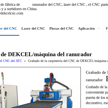
de fábrica de
ranurador del CNC, laser del CNC
, el CNC part
Dekcel,
tes y a surtidores en China.
@dekcelcnc.com
or del CNC
Laser del CNC
Piezas del CNC
Aplicación
F
NC de DEKCEL/máquina del ranurador
del CNC del ATC
»
Grabado de la carpintería del CNC de DEKCEL/máquina d
Grabado de 
ranurador
Grabado de la
conveniente pa
puerta de los 
decorativo, es