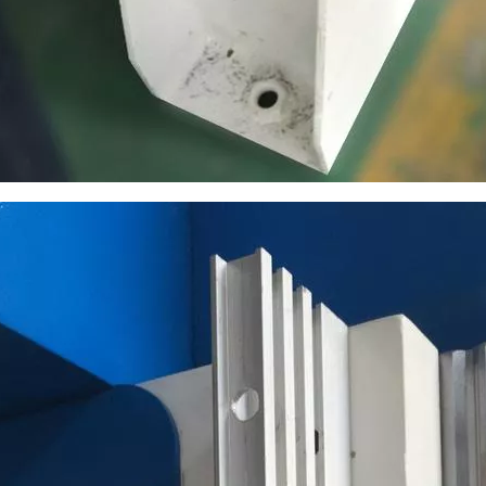
 Environment Temperature
0 - 45 Centigrade
30% - 75%
e Humidity