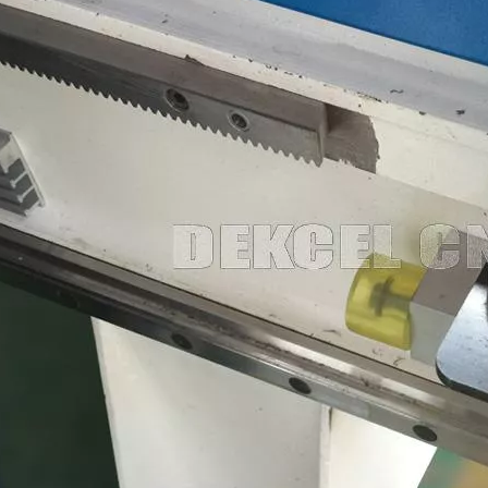
 Voltage
AC380V/50/60Hz, 3PH (Op
ge command
G Code
ng System
Motor servo de Japón YASK
ISO30
<0>
Calibración automática del s
X, eje de Y
lución de Y
Compatibilidad de software
Interruptor de límite de J
estante helicoidal, rodamient
Software de Type3/Ucanc
bilidad de software
Software de Type3/Ucanc