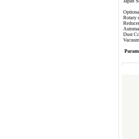
Japan Sh
Optional
Rotary d
Reducer
Automatc
Dust Col
Vacuum 
Parama
Working
Traveli
Reposit
Vector