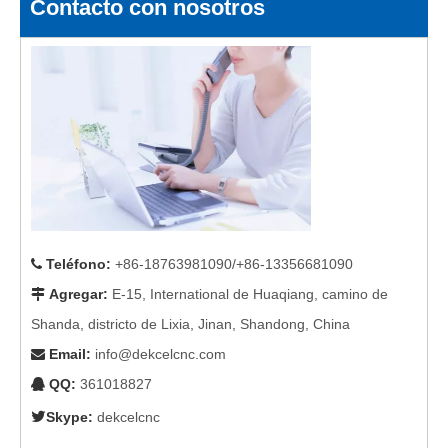
Contacto con nosotros
Teléfono
:
+86-18763981090/+86-13356681090

Agregar
:
E-15, International de Huaqiang, camino de

Shanda, districto de Lixia, Jinan, Shandong, China
Email
:
info@dekcelcnc.com

QQ:
361018827


Skype:
dekcelcnc