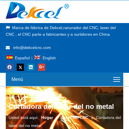
Marca de fábrica de
Dekcel,
ranurador del CNC, laser del

CNC
, el CNC parte a fabricantes y a surtidores en China.
info@dekcelcnc.com

Español
|
English
Menú
Cortadora del laser del no metal
Usted está aquí:
Hogar
»
Laser del CNC
»
Cortadora del
laser del no metal