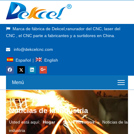
Marca de fábrica de
Dekcel,
ranurador del CNC, laser del

CNC
, el CNC parte a fabricantes y a surtidores en China.
info@dekcelcnc.com

Español
|
English
Menú
Noticias de la industria
Usted está aquí:
Hogar
»
Sobre nosotros
»
Noticias de la
industria