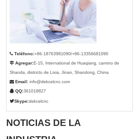
Teléfono
:
+86-18763981090/+86-13356681090

Agregar
:
E-15, International de Huaqiang, camino de

Shanda, districto de Lixia, Jinan, Shandong, China
Email
:
info@dekcelcnc.com

QQ:
361018827


Skype:
dekcelcnc
NOTICIAS DE LA