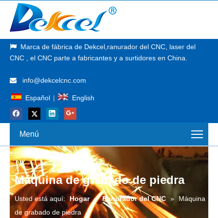
Marca de fábrica de
Dekcel,
ranurador del CNC, laser del

CNC
, el CNC parte a fabricantes y a surtidores en China.
info@dekcelcnc.com

Español
|
English
Menú
Máquina de grabado de piedra
Usted está aquí:
Hogar
»
Ranurador del CNC
»
Máquina
de grabado de piedra