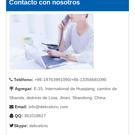
Contacto con nosotros
Teléfono
:
+86-18763981090/+86-13356681090

Agregar
:
E-15, International de Huaqiang, camino de

Shanda, districto de Lixia, Jinan, Shandong, China
Email
:
info@dekcelcnc.com

QQ:
361018827


Skype:
dekcelcnc