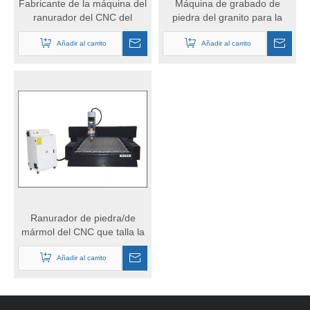
Fabricante de la máquina del
Máquina de grabado de
ranurador del CNC del
piedra del granito para la
grabado de la piedra de
venta
Añadir al carrito
China
Añadir al carrito
Ranurador de piedra/de
mármol del CNC que talla la
máquina
Añadir al carrito