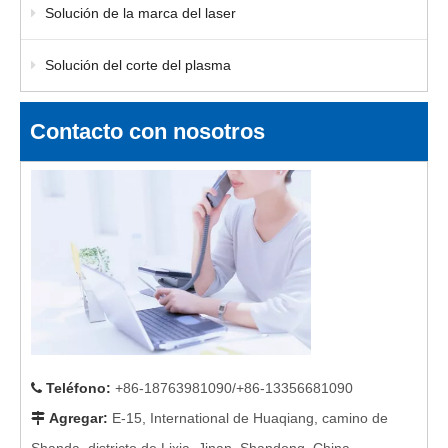
Solución de la marca del laser
Solución del corte del plasma
Contacto con nosotros
Teléfono
:
+86-18763981090/+86-13356681090

Agregar
:
E-15, International de Huaqiang, camino de

Shanda, districto de Lixia, Jinan, Shandong, China