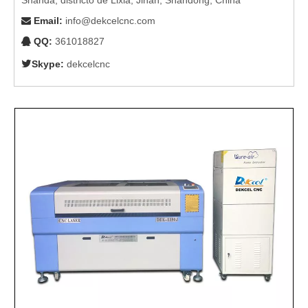
Email
:
info@dekcelcnc.com

QQ:
361018827


Skype:
dekcelcnc