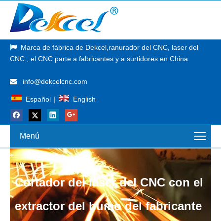
Marca de fábrica de
Dekcel,
ranurador del CNC, laser del

CNC
, el CNC parte a fabricantes y a surtidores en China.
info@dekcelcnc.com

Español
|
English
Menú
Cortador del laser del CNC con el
extractor del humo del fabricante